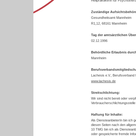
Heilpraktikerin für Psychother
Zuständige Aufsichtsbehör
Gesundheitsamt Mannheim
R1,12, 68161 Mannheim
Tag der amtsärztlichen Übe
02.12.1996
Behördliche Erlaubnis durc
Mannheim
Berufsverbandsmitgliedscha
Lachesis e.V., Berufsverband f
www.lachesis.de
Streitschlichtung:
Wir sind nicht bereit oder verp
Verbraucherschlichtungsstelle
Haftung für Inhalte:
Als DiensteanbieterIn bin ich 
diesen Seiten nach den allgem
10 TMG bin ich als Diensteanbie
oder gespeicherte fremde Inf