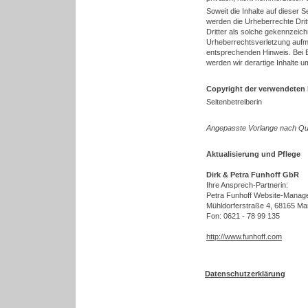
Soweit die Inhalte auf dieser Se
werden die Urheberrechte Drit
Dritter als solche gekennzeichn
Urheberrechtsverletzung aufm
entsprechenden Hinweis. Bei
werden wir derartige Inhalte 
Copyright der verwendeten 
Seitenbetreiberin
Angepasste Vorlange nach Qu
Aktualisierung und Pflege
Dirk & Petra Funhoff GbR
Ihre Ansprech-Partnerin:
Petra Funhoff Website-Manag
Mühldorferstraße 4, 68165 M
Fon: 0621 - 78 99 135
http://www.funhoff.com
Datenschutzerklärung