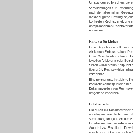
Umständen zu forschen, die auf
Verpflichtungen zur Entfernun
nach den allgemeinen Gesetzen
diesbezügliche Haftung ist jed
konkreten Rechtsverletzung m
entsprechenden Rechtsverletz
entfernen.
Haftung für Links:
Unser Angebot enthält Links zu
wir keinen Einfluss haben. De
keine Gewähr übernehmen. Für d
jeweilige AnbieterIn oder Betre
Seiten wurden zum Zeitpunkt 
überprüft. Rechtswidrige Inhal
erkennbar.
Eine permanente inhaltliche Kon
konkrete Anhaltspunkte einer 
Bekanntwerden von Rechtsverl
umgehend entfernen.
Urheberrecht:
Die durch die Seitenbetreiber 
unterliegen dem deutschen Urhe
Verbreitung und jede Art der 
Urheberrechtes bedürfen der s
AutorIn bzw. ErstellerIn. Down
privaten, nicht kommerziellen 