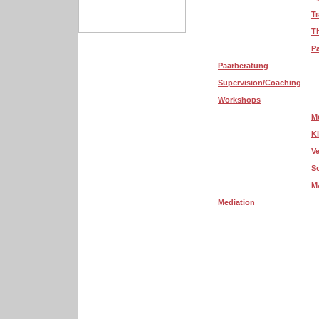
T
T
P
Paarberatung
Supervision/Coaching
Workshops
Me
Kl
V
S
M
Mediation