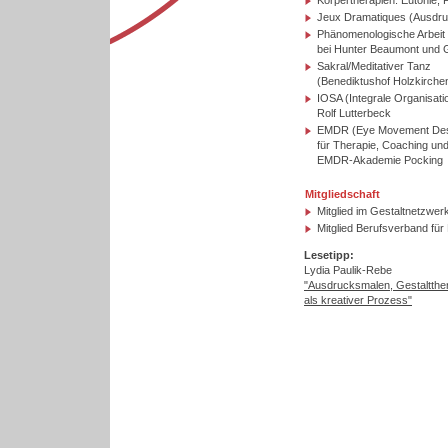
Körpertherapien: Eutonie, 
Jeux Dramatiques (Ausdru
Phänomenologische Arbeit
bei Hunter Beaumont und 
Sakral/Meditativer Tanz
(Benediktushof Holzkirche
IOSA (Integrale Organisatio
Rolf Lutterbeck
EMDR (Eye Movement Dese
für Therapie, Coaching un
EMDR-Akademie Pocking
Mitgliedschaft
Mitglied im Gestaltnetzwer
Mitglied Berufsverband für
Lesetipp:
Lydia Paulik-Rebe
"Ausdrucksmalen, Gestaltthe
als kreativer Prozess"